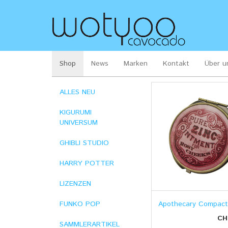
Shop
News
Marken
Kontakt
Über u
Büchsen,
Skip
ALLES NEU
to
Koffer
main
KIGURUMI
content
UNIVERSUM
&
co
GHIBLI STUDIO
HARRY POTTER
LIZENZEN
Apothecary Compact
FUNKO POP
CH
SAMMLERARTIKEL