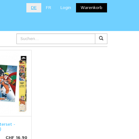
DE
FR
Login
Warenkorb
erset -
)
CHF 16.90