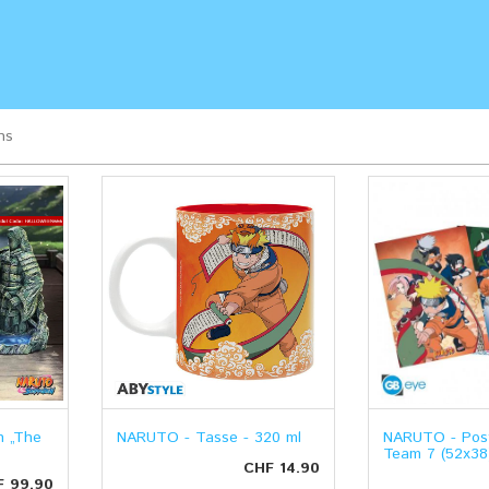
ns
n „The
NARUTO - Tasse - 320 ml
NARUTO - Post
Team 7 (52x38
CHF 14.90
F 99.90