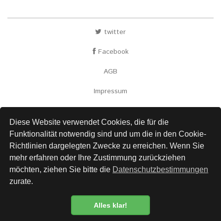
twitter
Facebook
AGB
Impressum
Versand
Diese Website verwendet Cookies, die für die
Kontakt
Funktionalität notwendig sind und um die in den Cookie-
Richtlinien dargelegten Zwecke zu erreichen. Wenn Sie
Links
mehr erfahren oder Ihre Zustimmung zurückziehen
Datenschutz
möchten, ziehen Sie bitte die
Datenschutzbestimmungen
zurate.
Alles klar!
Newsletter
Datenschutzbestimmung