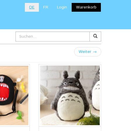
DE
FR
Login
Warenkorb
Weiter
→