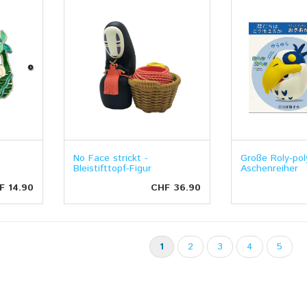
No Face strickt -
Große Roly-pol
Bleistifttopf-Figur
Aschenreiher
F 14.90
CHF 36.90
1
2
3
4
5