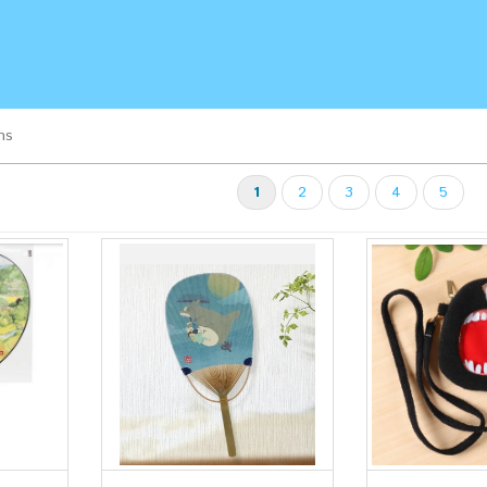
ns
1
2
3
4
5