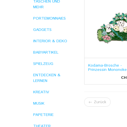
TASCHEN UND
MEHR
PORTEMONNAIES
GADGETS
INTERIOR & DEKO
BABYARTIKEL
SPIELZEUG
Kodama-Brosche -
Prinzessin Mononoke
ENTDECKEN &
CH
LERNEN
KREATIV
←
Zurück
MUSIK
PAPETERIE
THEATER