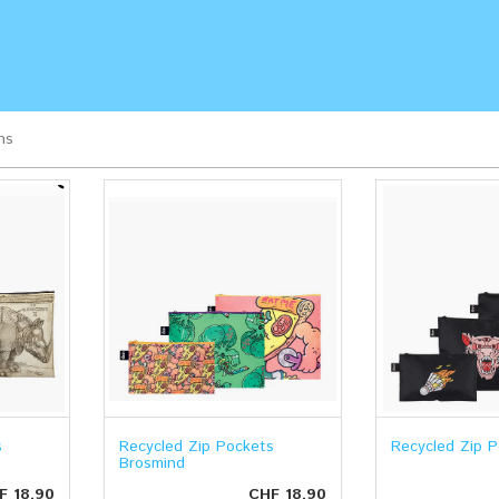
ns
re
s
Recycled Zip Pockets
Recycled Zip 
Brosmind
F 18.90
CHF 18.90