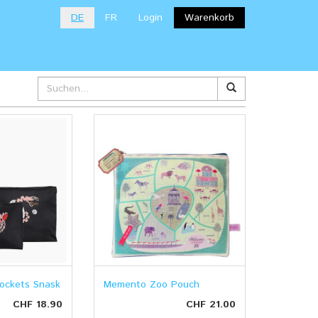
DE
FR
Login
Warenkorb
Pockets Snask
Memento Zoo Pouch
CHF 18.90
CHF 21.00