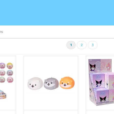
ns
1
2
3