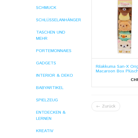
SCHMUCK
SCHLÜSSELANHÄNGER
TASCHEN UND
MEHR
PORTEMONNAIES
GADGETS
Rilakkuma San-X Orig
Macaroon Box Plüsch
INTERIOR & DEKO
CH
BABYARTIKEL
SPIELZEUG
←
Zurück
ENTDECKEN &
LERNEN
KREATIV