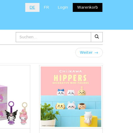
DE
FR
Login
Warenkorb
Weiter
→