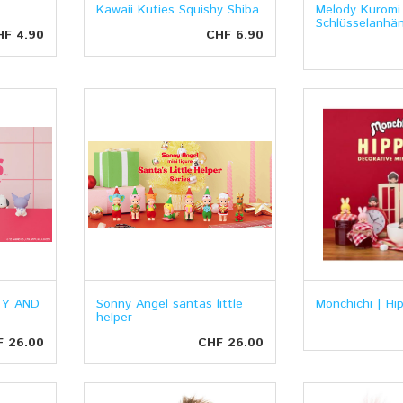
Kawaii Kuties Squishy Shiba
Melody Kuromi
Schlüsselanhä
HF 4.90
CHF 6.90
TY AND
Sonny Angel santas little
Monchichi | Hi
helper
F 26.00
CHF 26.00