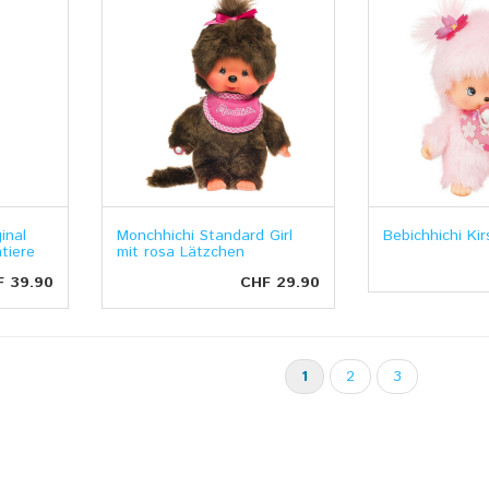
inal
Monchhichi Standard Girl
Bebichhichi Kir
tiere
mit rosa Lätzchen
F 39.90
CHF 29.90
1
2
3