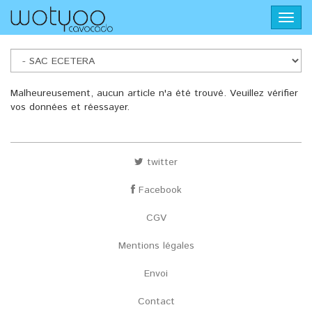
Aller
Toggl
au
navig
contenu
principal
SAC
Malheureusement, aucun article n'a été trouvé. Veuillez vérifier
vos données et réessayer.
ECETERA
twitter
Facebook
CGV
Mentions légales
Envoi
Contact