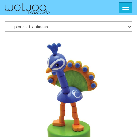
Aller
Toggl
au
navig
contenu
principal
pions
et
animaux