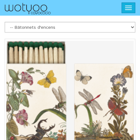
Aller
Toggl
au
navig
contenu
principal
Bâtonnets
d'encens