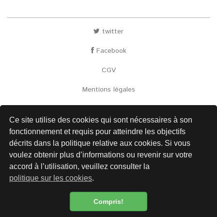
twitter
Facebook
CGV
Mentions légales
Envoi
Ce site utilise des cookies qui sont nécessaires à son
Contact
fonctionnement et requis pour atteindre les objectifs
décrits dans la politique relative aux cookies. Si vous
Liens
voulez obtenir plus d’informations ou revenir sur votre
Protection des données
accord à l’utilisation, veuillez consulter la
politique sur les cookies
.
Compris!
Newsletter
Politique de confidentialité