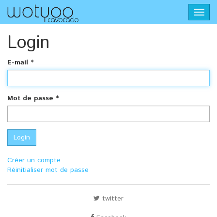
Aller
Toggl
au
navig
contenu
principal
Login
E-mail
*
Mot de passe
*
Login
Créer un compte
Réinitialiser mot de passe
twitter