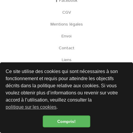
Facebook
CGV
Mentions légales
Envoi
Contact
Liens
Protection des données
Ce site utilise des cookies qui sont nécessaires à son
fonctionnement et requis pour atteindre les objectifs
décrits dans la politique relative aux cookies. Si vous
voulez obtenir plus d’informations ou revenir sur votre
Newsletter
accord à l’utilisation, veuillez consulter la
politique sur les cookies
.
Compris!
Politique de confidentialité