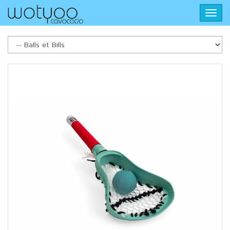
Aller
Toggl
au
navig
contenu
principal
Balls
et
Bills