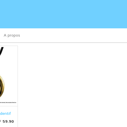
A propos
dentif
F 59.90