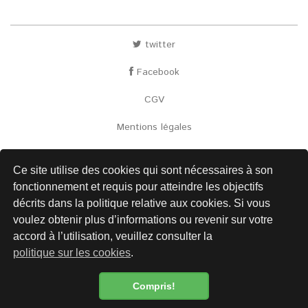
twitter
Facebook
CGV
Mentions légales
Envoi
Ce site utilise des cookies qui sont nécessaires à son
Contact
fonctionnement et requis pour atteindre les objectifs
décrits dans la politique relative aux cookies. Si vous
Liens
voulez obtenir plus d’informations ou revenir sur votre
Protection des données
accord à l’utilisation, veuillez consulter la
politique sur les cookies
.
Compris!
Newsletter
Politique de confidentialité