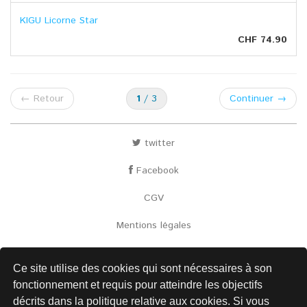
KIGU Licorne Star
CHF 74.90
←
Retour
1
/ 3
Continuer
→
twitter
Facebook
CGV
Mentions légales
Envoi
Ce site utilise des cookies qui sont nécessaires à son
Contact
fonctionnement et requis pour atteindre les objectifs
décrits dans la politique relative aux cookies. Si vous