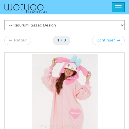
Aller
Toggl
au
navig
contenu
principal
Kigurumi
←
Retour
1
/ 3
Continuer
→
Sazac
Design