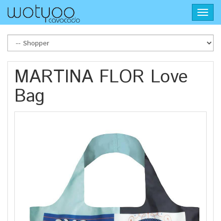
Skip
Toggl
to
navig
main
content
MARTINA FLOR Love
Bag